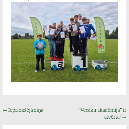
Post
←
Iepriekšējā ziņa
“Vecāku akadēmija” ir
atvērta!
→
navigation