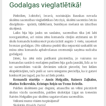
Godalgas vieglatlētikā!
Piektdien, 3.oktobrī, Iecavā, norisinājās Bauskas novada
skolēnu sacensības vieglatlētikas četrcīņā, skolēni sacentās četrās
disciplīnās– sprintā, tāllēkšanā, bumbiņas mešanā un izturības
skrējienā.
Laiks bija bija jauks un saulains, sacensības tika ļoti labi
noorganizētas, arī mūsu zēnu komanda cīnījās atzīstami un 10
skolu komandu konkurencē prata izcīnīt augsto 3. vietu, saņemot
bronzas godalgas. (No sākuma punkti tika nepareizi saskaitīti un
mūsu zēnu komanda apbalvošanas ceremonijā saņēma sudraba
godalgas).
Jāteic, ka zēni mūs patīkami pārsteidza, jo vairums no
komandas sastāvā esošajiem puišiem bija gadu jaunāki, līdz ar to
uz sacensībām vairāk devāmies uzkrāt pieredzi, bez lielām
ekspektācijām, taču puiši ar savu sniegumu pierādīja, ka ir gatavi
konkurēt jau tagad, par ko arī liels prieks.
Komandā startēja – Ansis Melgailis, Rainers Zaļkalns,
Matīss Brikovskis, Kristaps Reķis un Toms Briedis.
Paldies skolēniem par degsmi, atsaucību un vēlmi pārstāvēt
skolas vārdu sacensībās, paldies skolotājai Līgai un trenerim
Raivim Melgailim par skolēnu sagatavošanu sacensībās.
Veiksmi mums visiem turpinājumā!
Skolotājs
Rinalds Zariņš