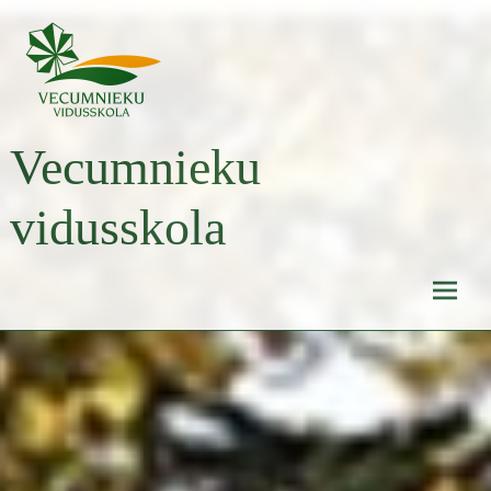
Skip
to
content
Vecumnieku
vidusskola