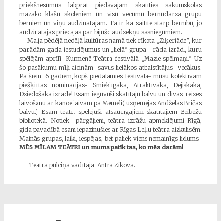
priekšnesumus labprāt piedāvājam skatīties sākumskolas
mazāko klašu skolēniem un visu vecumu bērnudārza grupu
bērniem un viņu audzinātājām. Tā ir kā saitīte starp bērnību, jo
audzinātājas priecājas par bijušo audzēkņu sasniegumiem.
Maija pēdējā nedēļā kultūras namā tiek rīkota „Ziķeriāde”, kur
parādām gada iestudējumus un „lielā” grupa- rāda izrādi, kuru
spēlējām aprīlī Kurmenē Teātra festivālā „Mazie spēlmaņi.” Uz
šo pasākumu mīļi aicinām savus lielākos atbalstītājus- vecākus.
Pa šiem 6 gadiem, kopš piedalāmies festivālā- mūsu kolektīvam
piešķirtas nominācijas- Smieklīgākā, Atraktīvākā, Dejiskākā,
Dziedošākā izrāde! Esam ieguvuši skatītāju balvu un divas reizes
laivošanu ar kanoe laivām pa Mēmeli( uzņēmējas Andželas Bričas
balvu.) Esam teātri spēlējuši atsaucīgajiem skatītājiem Beibežu
bibliotekā. Notiek pārgājieni, teātra izrāžu apmeklējumi Rīgā,
gida pavadībā esam iepazinušies ar Rīgas Leļļu teātra aizkulisēm.
Mainās grupas, laiki, iespējas, bet paliek viens nemainīgs lielums-
MĒS MĪLAM TEĀTRI un mums patīk tas, ko mēs darām!
Teātra pulciņa vadītāja Antra Zikova.