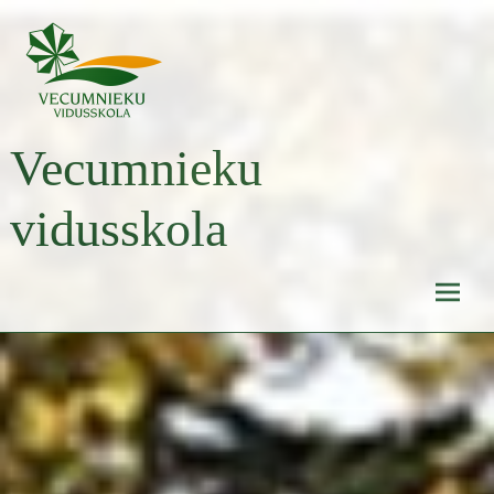
Skip
to
content
Vecumnieku
vidusskola