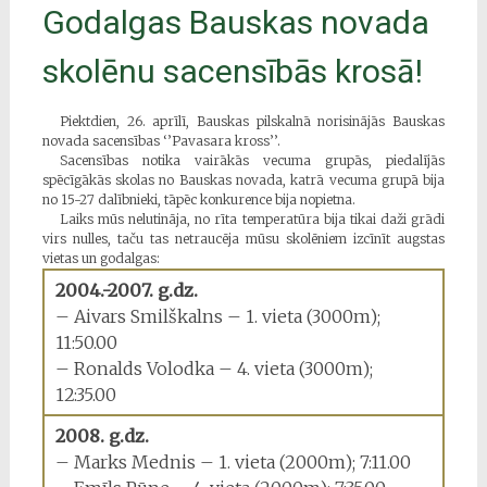
Godalgas Bauskas novada
skolēnu sacensībās krosā!
Piektdien, 26. aprīlī, Bauskas pilskalnā norisinājās Bauskas
novada sacensības ‘’Pavasara kross’’.
Sacensības notika vairākās vecuma grupās, piedalījās
spēcīgākās skolas no Bauskas novada, katrā vecuma grupā bija
no 15-27 dalībnieki, tāpēc konkurence bija nopietna.
Laiks mūs nelutināja, no rīta temperatūra bija tikai daži grādi
virs nulles, taču tas netraucēja mūsu skolēniem izcīnīt augstas
vietas un godalgas:
2004.-2007. g.dz.
– Aivars Smilškalns – 1. vieta (3000m);
11:50.00
– Ronalds Volodka – 4. vieta (3000m);
12:35.00
2008. g.dz.
– Marks Mednis – 1. vieta (2000m); 7:11.00