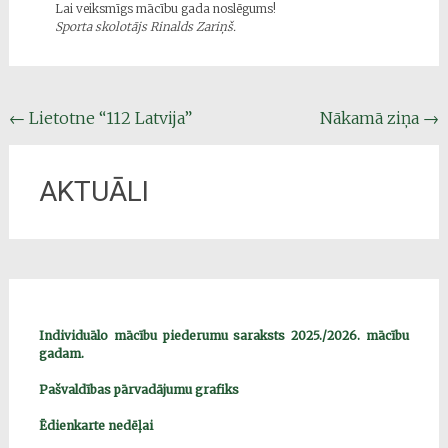
Lai veiksmīgs mācību gada noslēgums!
Sporta skolotājs Rinalds Zariņš.
Post
←
Lietotne “112 Latvija”
Nākamā ziņa
→
navigation
AKTUĀLI
Individuālo mācību piederumu saraksts 2025./2026. mācību
gadam.
Pašvaldības pārvadājumu grafiks
Ēdienkarte nedēļai