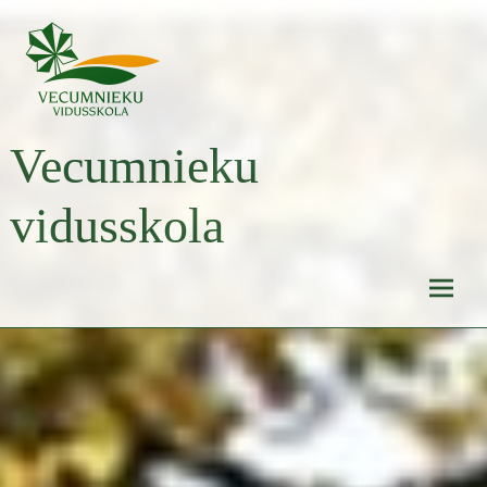
Skip
to
content
Vecumnieku
vidusskola