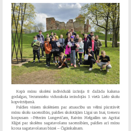
Kopā mūsu skolēni individuāli izcīnīja 8 dažāda kaluma
godalgas, Vecumnieku vidusskola ierindojās 3. vietā Lielo skolu
kopvērtējumā.
Paldies visiem skolēniem par atsaucību un vēlmi pārstāvēt
mūsu skolu sacensībās, paldies skolotājām Līgai un Inai, treneru
korpusam –Pēterim Lungevičam, Raivim Melgailim un Agritai
Kliģei par skolēnu sagatavošanu sacensībām, paldies arī mūsu
krosa sagatavošanas bāzei – Čigānkalnam.