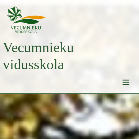
Skip
to
content
Vecumnieku
vidusskola