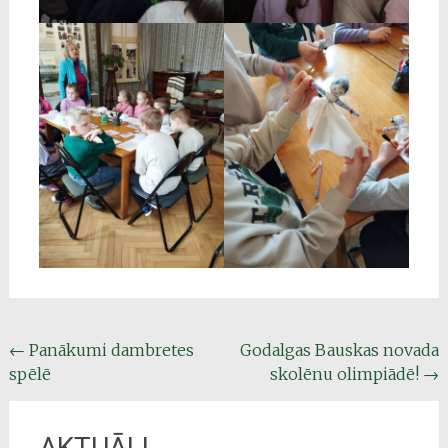
Post
←
Panākumi dambretes
Godalgas Bauskas novada
spēlē
skolēnu olimpiādē!
→
navigation
AKTUĀLI