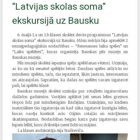
”Latvijas skolas soma”
ekskursijā uz Bausku
6. maijā 1.a un 1.b klases skolēni devās programmas ”Latvijas
skolas soma” ekskursijā uz Bausku. Mūsu mērķis bija apmeklēt 2
muzejpedagoģiskās nodarbības – “Renesanses laika spēles” un
“Laiks spēlēties”, kuras organizēja Bauskas pils muzejs un
Bauskas muzejs.
Pils muzejā skolēni iepazina spēļu spēlēšanas vēsturi. Uzzināja,
ar ko un kā senatnē spēlējās bērni. Daudzas spēles atšķīrās no
mūsdienu spēlēm, taču, tās iepazīstot, likās jautras, interesantas
un aizraujošas. Sapratām, ka dažas no spēlēm varam izgatavot
paši, lai spēlētu klasē.
Bauskas muzejā skolēni uzzināja par rotaļlietu izgatavošanu
dažādos gadsimtos. Varējām aplūkot ļoti senas lelles greznos
tērpos līdz pat mūsdienīgām Bārbijām. Uzzinājām, no kādiem
materiāliem tās izgatavoja un kad sāka izgatavot kustīgās lelles,
kuras varēja kustināt acis. Gājām rotaļās un mācījāmies
skaitāmpantus. Nodarbības beigās katrs pats izgatavoja savu
lupatu lellīti, kuru drīkstēja ņemt līdzi uz mājām.
1.a klases audzinātāja Aija Staškeviča.