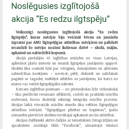
Noslēgusies izglītojošā
akcija “Es redzu ilgtspēju”
Veiksmīgi noslēgusies izglītojošā akcija “Es redzu
ilgtspēju”, kuras mērķis bija veicināt bērnu un jauniešu
izpratni par ANO Ilgtspējīgas attīstības mērķiem un palīdzēt
ieraudzīt šo mērķu nozīmi ikdienas dzīvē – skolā, mājās,
apkaimē un sabiedrībā kopumā.
Akcijā piedalījās 45 izglītības iestādes no visas Latvijas,
apliecinot plašu interesi un iesaisti ilgtspējas jautājumu apguvē.
Skolēni tika rosināti kļūt par vērīgiem, domājošiem un aktīviem
sabiedrības locekļiem – novērot, pētīt, diskutēt un salīdzināt
pagātni ar tagadni, meklējot atbildes uz jautājumu, kā katrs no
mums var veidot ilgtspējīgāku nākotni.
Katram izglītības posmam – no pirmsskolas līdz vidusskolai
– tika piedāvāti vecumam atbilstoši, radoši un praktiski mācību
uzdevumi, kurus skolotāji sekmīgi integrēja mācību procesā.
Akcijas laikā visvairāk mācību stundu tika veltītas Ilgtspējīgas
attīstības mērķim “Ilgtspējīgas pilsētas un kopienas”, īpašu
uzmanību pievēršot skolēnu tuvākajai apkaimei un tās attīstībai.
Akcijas dalībnieki aktīvi dalījās ar tematiskām fotogrāfijām un
aprakstiem sociālajā tīklā “Facebook”, izmantojot tēmturi