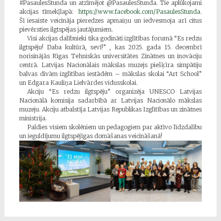
#PasaulesStunda un atzīmējot @PasaulesStunda. Tie aplūkojami
akcijas tīmekļlapā:
https://www.facebook.com/PasaulesStunda
.
Šī iesaiste veicināja pieredzes apmaiņu un iedvesmoja arī citus
pievērsties ilgtspējas jautājumiem.
Visi akcijas dalībnieki tika godināti izglītības forumā “Es redzu
ilgtspēju! Daba kultūrā, sevī!” , kas 2025. gada 15. decembrī
norisinājās Rīgas Tehniskās universitātes Zinātnes un inovāciju
centrā. Latvijas Nacionālais mākslas muzejs piešķīra simpātiju
balvas divām izglītības iestādēm – mākslas skolai “Art School”
un Edgara Kauliņa Lielvārdes vidusskolai.
Akciju “Es redzu ilgtspēju” organizēja UNESCO Latvijas
Nacionālā komisija sadarbībā ar Latvijas Nacionālo mākslas
muzeju. Akciju atbalstīja Latvijas Republikas Izglītības un zinātnes
ministrija.
Paldies visiem skolēniem un pedagogiem par aktīvo līdzdalību
un ieguldījumu ilgtspējīgas domāšanas veicināšanā!