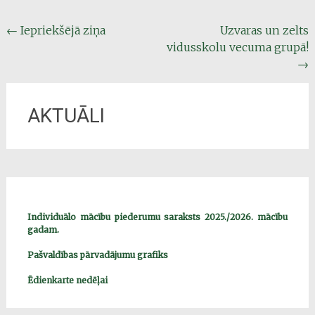
Post
←
Iepriekšējā ziņa
Uzvaras un zelts
vidusskolu vecuma grupā!
navigation
→
AKTUĀLI
Individuālo mācību piederumu saraksts 2025./2026. mācību
gadam.
Pašvaldības pārvadājumu grafiks
Ēdienkarte nedēļai