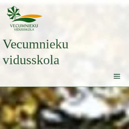
Skip
to
content
Vecumnieku
vidusskola