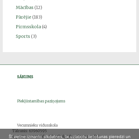
Mācības
(12)
Pārējie
(183)
Pirmsskola
(4)
Sports
(3)
SĀKUMS
Piekļūstamības paziņojums
Vecumnieku vidusskola
Tālrunis: 63960595
e-pasts: vecumnieki.vidusskola@bauskasnovads.lv
Šī vietne izmanto sīkdatnes, lai uzlabotu lietošanas pieredzi un