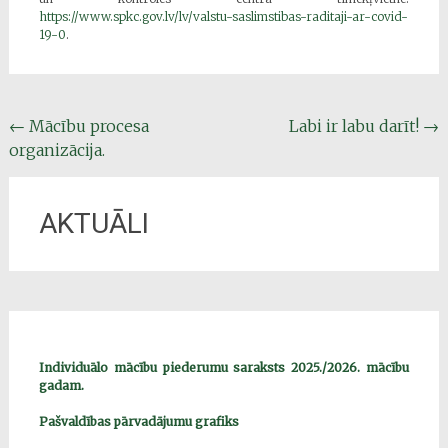
https://www.spkc.gov.lv/lv/valstu-saslimstibas-raditaji-ar-covid-
19-0
.
Post
←
Mācību procesa
Labi ir labu darīt!
→
organizācija.
navigation
AKTUĀLI
Individuālo mācību piederumu saraksts 2025./2026. mācību
gadam.
Pašvaldības pārvadājumu grafiks