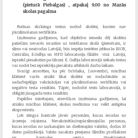
(pieturā Piebalgas) , atpakaļ 9.00 no Mazās
skolas pagalma
Rutīnas skrīninga testus nodod skolēni, kuriem nav
pārslimošanas sertifikāta.
Izņēmuma gadījumos, kad objektīvu iemeslu dēļ skolēns
patiešām nevarēs ierasties uz testēšanos skolā (piemēram, ir
slims vai neatrodas Latvijā), būs iespēja testēties jebkurās BIOR,
Centrālās, E.Gulbja un MFD laboratoriju filiālēs visā Latvijā,
iepriekš piesakoties pa tālruni. E. Gulbja laboratorijā siekalu testus
var nodot bez iepriekšēja pieraksta atbilstoši darba laikam.
Svarīgi atcerēties, ka pēc brīvlaika, 1.novembrī, mācības
klātienē varēs atsākt tikai skolēni un nodarbinātie ar
sadarbspējīgu vakcinācijas vai pārslimošanas sertifikātu vai
negatīvu testa rezultātu. Tāpēc, nododot testu laboratorijā, ir
obligāti jāsagaida testa rezultāts.
Papildus minētajam, atsevišķos izņēmuma gadījumos, lai
atsāku mācības klātienē, skolas medmāsa var veikt antigēna
eksprestestu.
Ļoti stingra kontrole jāveic personām, kuras ierodas no
ārzemju ceļojuma. Nevakcinētās/nepārslimojušās personas,
kuras ierodas no sarkanajām un dzeltenajām valstīm, dodas 10
dienu pašizolācijā. Valstu saraksts pieejams Slimību profilakses
un kontroles centra tīmekļvietnē: