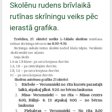
Skolēnu rudens brīvlaikā
rutīnas skrīningu veiks pēc
ierastā grafika.
Trešdien, 27. oktobrī notiks 1.-3.klašu skolēnu
testēšana
rutīnas skrīninga ietvaros
no 8.00-9.30.
Skrīninga siekalu testus skolēni nodod klašu telpās. Vecākiem
skolā ienākt nav atļauts.
Ieeja skolā:
1.A un 1.B klase- pa sava korpusa durvīm
2.A, 3.B – pa centrālajām durvīm
2.B, 3.A – pa sava korpusa durvīm
3.C – pa sava korpusa durvīm
Skolēnu autobusu grafiks 27.oktobrī
Bārbele – Vecumnieki no rīta kursēs parastajā
laikā, atpakaļ plkst. 9:20. no bērnu laukuma
Misa- Vecumnieki – no rīta – Misas centrs
8.00, Bāliņi- 8. 13: atpakaļ 9.00. – no bērnu
laukuma
Piebalgas – Vecumnieki
–
No rīta 8.00