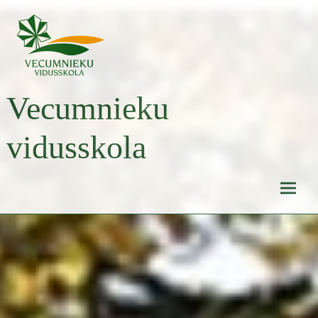
Skip
to
content
Vecumnieku
vidusskola