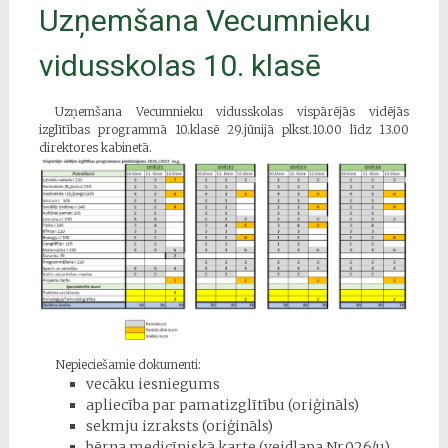
Uzņemšana Vecumnieku
vidusskolas 10. klasē
Uzņemšana Vecumnieku vidusskolas vispārējās vidējās
izglītības programmā 10.klasē 29.jūnijā plkst.10.00 līdz 13.00
direktores kabinetā.
Nepieciešamie dokumenti:
vecāku iesniegums
apliecība par pamatizglītību (oriģināls)
sekmju izraksts (oriģināls)
bērna medicīniskā karte (veidlapa Nr.026/u)