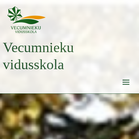
Skip
to
content
Vecumnieku
vidusskola