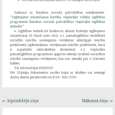
Saskaņā ar Bauskas novada pašvaldības noteikumiem
‘’Izglītojamo uzņemšanas kārtība vispārējās vidējās izglītības
programmā Bauskas novada pašvaldības vispārējās izglītības
iestādēs’’
4. Izglītības iestāde kā konkursa atlases kritēriju izglītojamo
uzņemšanai 10. klasē ņem vērā: 4.1. pamatizglītības sertifikātā
norādīto mācību sasniegumu vērtējumu attiecīgajā mācību
priekšmetā (apliecinājums vērtējumam mācību priekšmetā, kurā
ir organizēts centralizētais eksāmens); 4.2. vispārējās
pamatizglītības programmas apguves sekmju izrakstā norādītos
mācību sasniegumu vērtējumus, kas nav zemāki par 4 (četrām)
ballēm.
Tel. informācijai 63960595
Pēc 29.jūnija dokumentus vecāks kopā ar skolēnu var iesniegt
darba dienās pie lietvedes no 8:00- līdz 13:00
Post
←
Iepriekšējā ziņa
Nākamā ziņa
→
navigation