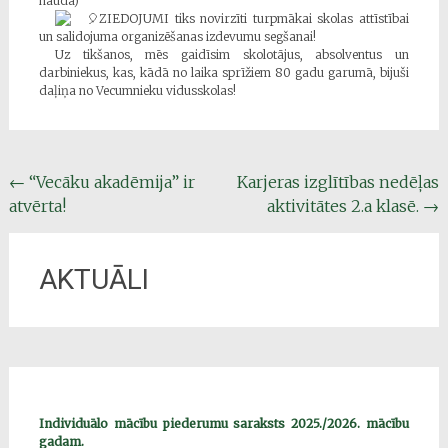
naudā)
ZIEDOJUMI tiks novirzīti turpmākai skolas attīstībai
un salidojuma organizēšanas izdevumu segšanai!
Uz tikšanos, mēs gaidīsim skolotājus, absolventus un
darbiniekus, kas, kādā no laika sprīžiem 80 gadu garumā, bijuši
daļiņa no Vecumnieku vidusskolas!
Post
←
“Vecāku akadēmija” ir
Karjeras izglītības nedēļas
atvērta!
aktivitātes 2.a klasē.
→
navigation
AKTUĀLI
Individuālo mācību piederumu saraksts 2025./2026. mācību
gadam.