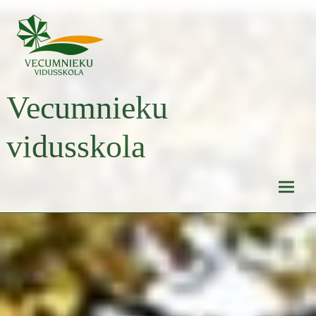
Skip
to
content
Vecumnieku
vidusskola