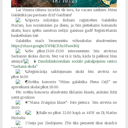
Lai Visuma tālums izrādās tik tuvs, ka varam satikties Mūsu
Galaktikā jau pavisam drīz! Gaidīsim!
Sporta mīļotājus lūdzam reģistrēties Galaktiku
Mačam, kas norisināsies pa dienu, ja būs pietiekams komandu
skaits, kuru spēku samērus nešķir gaismas gadi! Reģistrēšanās
basketbolam šeit:
Galaktiku mačs Vecumnieku vidusskolas absolventiem
https://share.google/XWNjCIUiz3Fao4BGj
No plkst.15.00-17.00 interesentiem būs atvērtas
Sarkanās skolas durvis. Nez vai tā ir tāda, kāda tā palikusi Jūsu
atmiņā?
Daudzfunkcionālais sociālo pakalpojumu centrs
“Sarkanā skola”
Reģistrācija salidojumam skolā būs atvērta no
plkst.16.00
Svētku koncerts “Mūsu galaktika Piena Ceļš” un
apsveikumi skolai plkst.18.00.
Pēc svētku koncerta absolventu tikšanās klasēs, aicinām līdzi
ņemt groziņus
“Mana Zvaigzņu klase”- foto pietura būs atvērta no
19.00
Balle no plkst 22.00 kopā ar 4KW un Dj Matīss
Mirbahs
Ieeja par Ziedojumu. (Tie tiks pieņemti tikai skaidrā