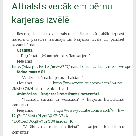
Atbalsts vecākiem bērnu
karjeras izvēlē
Resursi, kas sniedz atbalstu vecākiem kā labāk izprast
mūsdienu pasaules izaicinājumus karjeras izvēlē un palīdzēt
savam bērnam.
Grāmata
– E-grāmata „Mans bērns izvēlas karjeru”
Pieejams:
https://viaa.gov.lv/files/news/727/mans_berns_izvelas_karjeru_web.pdf
Video materiāli
– “Vecāki – bērna karjeras atbalstam”
Pieejams:
https://www.youtube.com/watch?v=PNu-
2bE1XCM&feature=emb_rel_end
Animācijas + karjeras konsultantu komentāri
– “Jaunieša saruna ar vecākiem” + karjeras konsultantu
komentāri
Pieejama:
https://www.youtube.com/watch?v=_kv-
J2qEuO8&list=PLymB9KFvY5xA-
4Dt0tbeDQOtj8W4bYQ89&index=10
– “Vecāki virza meitu medicīnā” + karjeras konsultantu
komentāri