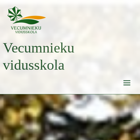
Skip
to
content
Vecumnieku
vidusskola