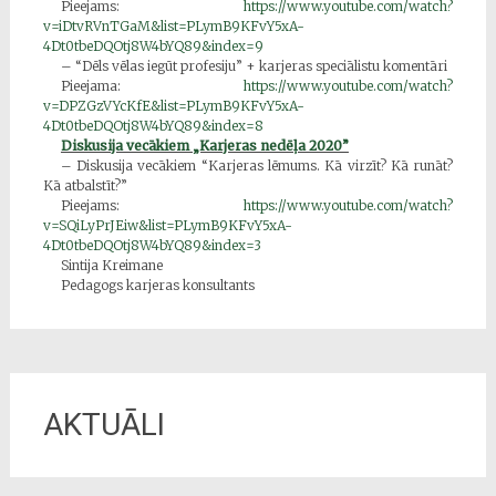
Pieejams:
https://www.youtube.com/watch?
v=iDtvRVnTGaM&list=PLymB9KFvY5xA-
4Dt0tbeDQOtj8W4bYQ89&index=9
– “Dēls vēlas iegūt profesiju” + karjeras speciālistu komentāri
Pieejama:
https://www.youtube.com/watch?
v=DPZGzVYcKfE&list=PLymB9KFvY5xA-
4Dt0tbeDQOtj8W4bYQ89&index=8
Diskusija vecākiem „Karjeras nedēļa 2020”
– Diskusija vecākiem “Karjeras lēmums. Kā virzīt? Kā runāt?
Kā atbalstīt?”
Pieejams:
https://www.youtube.com/watch?
v=SQiLyPrJEiw&list=PLymB9KFvY5xA-
4Dt0tbeDQOtj8W4bYQ89&index=3
Sintija Kreimane
Pedagogs karjeras konsultants
AKTUĀLI