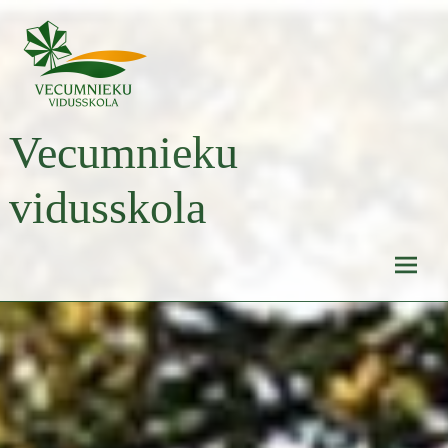
Skip
to
content
Vecumnieku
vidusskola