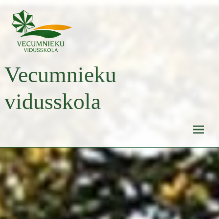
Skip
to
content
Vecumnieku
vidusskola