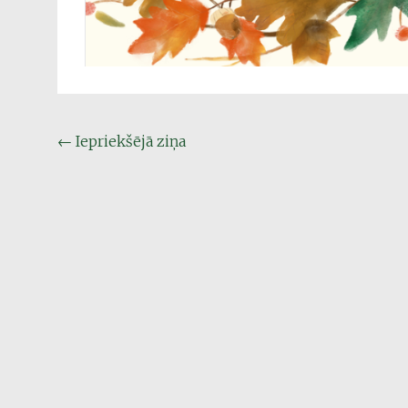
Post
←
Iepriekšējā ziņa
navigation