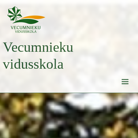
Skip
to
content
Vecumnieku
vidusskola