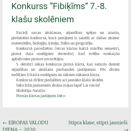
Konkurss “Fibiķīms” 7.-8.
klašu skolēniem
Parādi savas zināšanas, atjautības spējas un azartu,
piedaloties konkursā, kurā jautājumi ir saistīti ar dabas zinātni:
matemātiku, bioloģiju, ķīmiju, fiziku un ģeogrāfiju.
Konkursā paredzētas četras kārtas katrā mācību semestrī,
pirmā daļa noslēgsies decembrī, kad svētku noskaņās
apbalvosim pirmos uzvarētājus.
5. oktobrī sākas konkursa pirmā kārta, kas saturēs desmit
atjautības un zināšanu pārbaudes jautājumus. Pēc divām
nedēļām šī kārta noslēgsies un sāksies nākamā kārta.
Konkursā drīkst piedalīties arī jaunāko klašu skolēni.
Seko līdzi jaunumiem skolas mājas lapā! Lai veicās!
Skolotāja
Natālija
Pirmās kārtas jautājumi šeit>>
Post
←
EIROPAS VALODU
Stipra klase, stipri jaunieši.
DIENA – 2020.
→