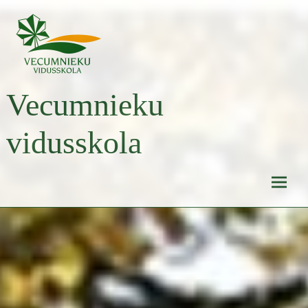
Skip
to
content
Vecumnieku
vidusskola