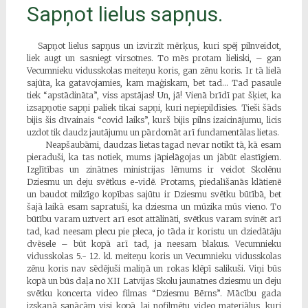
Sapņot lielus sapņus.
Sapņot lielus sapņus un izvirzīt mērķus, kuri spēj pilnveidot,
liek augt un sasniegt virsotnes. To mēs protam lieliski, – gan
Vecumnieku vidusskolas meiteņu koris, gan zēnu koris. Ir tā lielā
sajūta, ka gatavojamies, kam maģiskam, bet tad… Tad pasaule
tiek “apstādināta”, viss apstājas! Un, jā! Vienā brīdī pat šķiet, ka
izsapņotie sapņi paliek tikai sapņi, kuri nepiepildīsies. Tieši šāds
bijis šis dīvainais “covid laiks”, kurš bijis pilns izaicinājumu, licis
uzdot tik daudz jautājumu un pārdomāt arī fundamentālas lietas.
Neapšaubāmi, daudzas lietas tagad nevar notikt tā, kā esam
pieraduši, ka tas notiek, mums jāpielāgojas un jābūt elastīgiem.
Izglītības un zinātnes ministrijas lēmums ir veidot Skolēnu
Dziesmu un deju svētkus e-vidē. Protams, piedalīšanās klātienē
un baudot milzīgo kopības sajūtu ir Dziesmu svētku būtībā, bet
šajā laikā esam sapratuši, ka dziesma un mūzika mūs vieno. To
būtību varam uztvert arī esot attālināti, svētkus varam svinēt arī
tad, kad neesam plecu pie pleca, jo tāda ir koristu un dziedātāju
dvēsele – būt kopā arī tad, ja neesam blakus. Vecumnieku
vidusskolas 5.- 12. kl. meiteņu koris un Vecumnieku vidusskolas
zēnu koris nav sēdējuši maliņā un rokas klēpī salikuši. Viņi būs
kopā un būs daļa no XII Latvijas Skolu jaunatnes dziesmu un deju
svētku koncerta video filmas “Dziesmu Bērns”. Mācību gada
izskaņā sanācām visi kopā, lai nofilmētu video materiālus, kuri