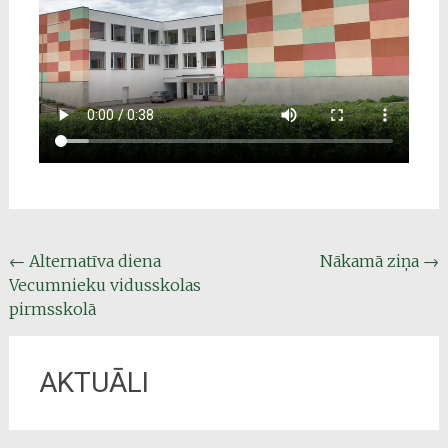
Post
←
Alternatīva diena
Nākamā ziņa
→
Vecumnieku vidusskolas
navigation
pirmsskolā
AKTUĀLI