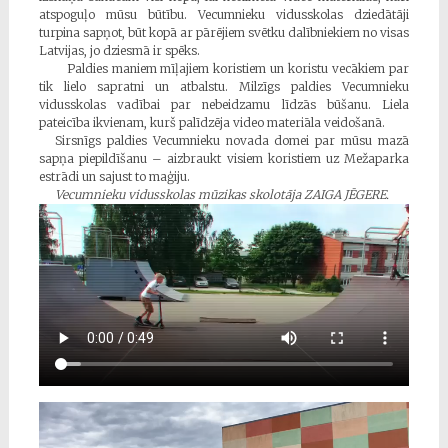
atspoguļo mūsu būtību. Vecumnieku vidusskolas dziedātāji
turpina sapņot, būt kopā ar pārējiem svētku dalībniekiem no visas
Latvijas, jo dziesmā ir spēks.
Paldies maniem mīļajiem koristiem un koristu vecākiem par
tik lielo sapratni un atbalstu. Milzīgs paldies Vecumnieku
vidusskolas vadībai par nebeidzamu līdzās būšanu. Liela
pateicība ikvienam, kurš palīdzēja video materiāla veidošanā.
Sirsnīgs paldies Vecumnieku novada domei par mūsu mazā
sapņa piepildīšanu – aizbraukt visiem koristiem uz Mežaparka
estrādi un sajust to maģiju.
Vecumnieku vidusskolas mūzikas skolotāja ZAIGA JĒGERE.