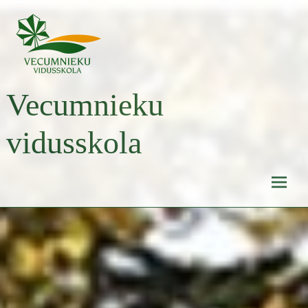
Skip
to
content
Vecumnieku
vidusskola