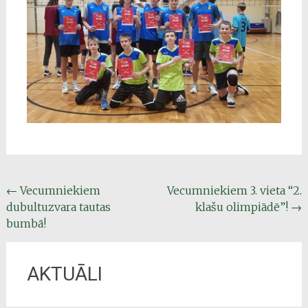
Post
←
Vecumniekiem
Vecumniekiem 3. vieta “2.
dubultuzvara tautas
klašu olimpiādē”!
→
navigation
bumbā!
AKTUĀLI