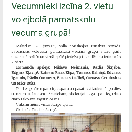
Vecumnieki izcīna 2. vietu
volejbolā pamatskolu
vecuma grupā!
Piektdien, 26. janvārī, Vallē norisinājās Bauskas novada
sacensības volejbolā, pamatskolu vecuma grupā, mūsu puiši
uzvarot 3 spēlēs un vienā spēlē piedzīvojot zaudējumu ierindojās
2. vietā.
Komandā spēlēja: Niklāvs Neimanis, Kārlis Škrjaba,
Edgars Kļaviņš, Rainers Rauls Klipa, Tomass Kalniņš, Edvarts
Igaunis, Pāvils Otomers, Ernests Ludiņš, Gustavs Čerpinskis
un Miks Buks.
Paldies puišiem par cīņassparu un pašatdevi laukumā, paldies
trenerim Rolandam Plēsniekam, skolotājai Līgai par ieguldīto
darbu skolēnu sagatavošanā.
Veiksmi mums visiem turpinājumā!
Skolotājs Rinalds Zariņš