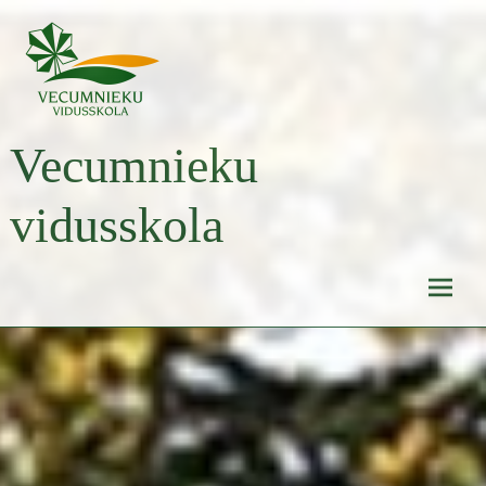
Skip
to
content
Vecumnieku
vidusskola