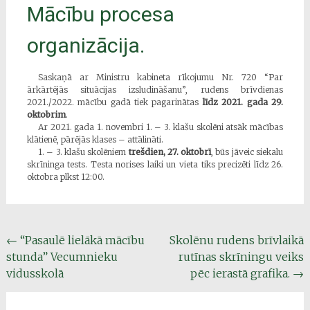
Mācību procesa
organizācija.
Saskaņā ar Ministru kabineta rīkojumu Nr. 720 “Par
ārkārtējās situācijas izsludināšanu”, rudens brīvdienas
2021./2022. mācību gadā tiek pagarinātas
līdz 2021. gada 29.
oktobrim
.
Ar 2021. gada 1. novembri 1. – 3. klašu skolēni atsāk mācības
klātienē, pārējās klases – attālināti.
1. – 3. klašu skolēniem
trešdien, 27. oktobrī
, būs jāveic siekalu
skrīninga tests. Testa norises laiki un vieta tiks precizēti līdz 26.
oktobra plkst 12:00.
Post
←
“Pasaulē lielākā mācību
Skolēnu rudens brīvlaikā
stunda” Vecumnieku
rutīnas skrīningu veiks
navigation
vidusskolā
pēc ierastā grafika.
→