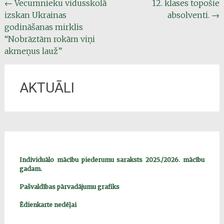
Post
←
Vecumnieku vidusskolā
12. klases topošie
izskan Ukrainas
absolventi.
→
navigation
godināšanas mirklis
“Nobrāztām rokām viņi
akmeņus lauž”
AKTUĀLI
Individuālo mācību piederumu saraksts 2025./2026. mācību
gadam.
Pašvaldības pārvadājumu grafiks
Ēdienkarte nedēļai