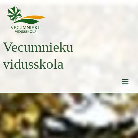
Skip
to
content
Vecumnieku
vidusskola