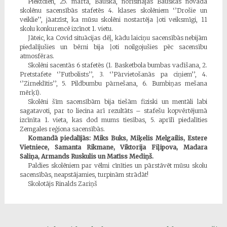
Piektdien, 25. martā, Bauskā, norisinājās Bauskas novada
skolēnu sacensībās stafetēs 4. klases skolēniem ‘’Drošie un
veiklie’’, jāatzīst, ka mūsu skolēni nostartēja ļoti veiksmīgi, 11
skolu konkurencē izcīnot 1. vietu.
Jāteic, ka Covid situācijas dēļ, kādu laiciņu sacensībās nebijām
piedalījušies un bērni bija ļoti noilgojušies pēc sacensību
atmosfēras.
Skolēni sacentās 6 stafetēs (1. Basketbola bumbas vadīšana, 2.
Pretstafete ‘’Futbolists’’, 3. ‘’Pārvietošanās pa ciņiem’’, 4.
‘’Zirneklītis’’, 5. Pildbumbu pārnešana, 6. Bumbiņas mešana
mērķī).
Skolēni šīm sacensībām bija tiešām fiziski un mentāli labi
sagatavoti, par to liecina arī rezultāts – stafešu kopvērtējumā
izcīnīta 1. vieta, kas dod mums tiesības, 5. aprīlī piedalīties
Zemgales reģiona sacensībās.
Komandā piedalījās:
Miks Buks, Miķelis Melgailis, Estere
Vietniece, Samanta Rikmane, Viktorija Fiļipova, Madara
Saliņa, Armands Ruskulis un Matīss Mediņš.
Paldies skolēniem par vēlmi cīnīties un pārstāvēt mūsu skolu
sacensībās, neapstājamies, turpinām strādāt!
Skolotājs Rinalds Zariņš