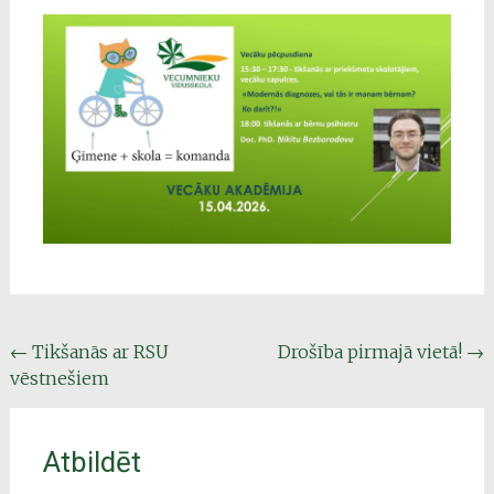
Post
←
Tikšanās ar RSU
Drošība pirmajā vietā!
→
vēstnešiem
navigation
Atbildēt