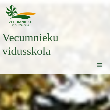
Skip
to
content
Vecumnieku
vidusskola