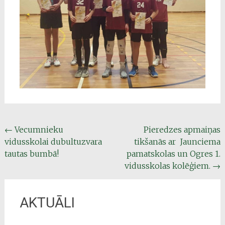
Post
←
Vecumnieku
Pieredzes apmaiņas
vidusskolai dubultuzvara
tikšanās ar Jaunciema
navigation
tautas bumbā!
pamatskolas un Ogres 1.
vidusskolas kolēģiem.
→
AKTUĀLI