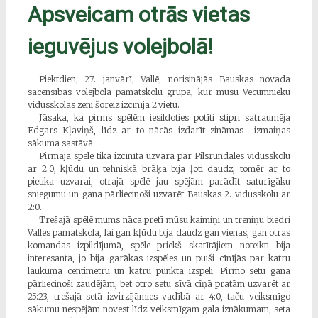
Apsveicam otrās vietas
ieguvējus volejbolā!
Piektdien, 27. janvārī, Vallē, norisinājās Bauskas novada
sacensības volejbolā pamatskolu grupā, kur mūsu Vecumnieku
vidusskolas zēni šoreiz izcīnīja 2.vietu.
Jāsaka, ka pirms spēlēm iesildoties potīti stipri satraumēja
Edgars Kļaviņš, līdz ar to nācās izdarīt zināmas izmaiņas
sākuma sastāvā.
Pirmajā spēlē tika izcīnīta uzvara pār Pilsrundāles vidusskolu
ar 2:0, kļūdu un tehniskā brāķa bija ļoti daudz, tomēr ar to
pietika uzvarai, otrajā spēlē jau spējām parādīt saturīgāku
sniegumu un gana pārliecinoši uzvarēt Bauskas 2. vidusskolu ar
2:0.
Trešajā spēlē mums nāca pretī mūsu kaimiņi un treniņu biedri
Valles pamatskola, lai gan kļūdu bija daudz gan vienas, gan otras
komandas izpildījumā, spēle priekš skatītājiem noteikti bija
interesanta, jo bija garākas izspēles un puiši cīnījās par katru
laukuma centimetru un katru punkta izspēli. Pirmo setu gana
pārliecinoši zaudējām, bet otro setu sīvā cīņā pratām uzvarēt ar
25:23, trešajā setā izvirzījāmies vadībā ar 4:0, taču veiksmīgo
sākumu nespējām novest līdz veiksmīgam gala iznākumam, seta