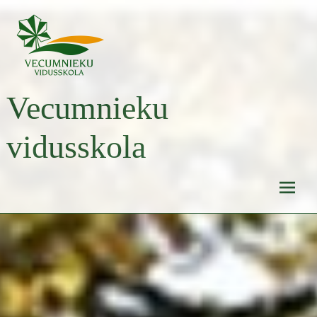
Skip
to
content
Vecumnieku
vidusskola