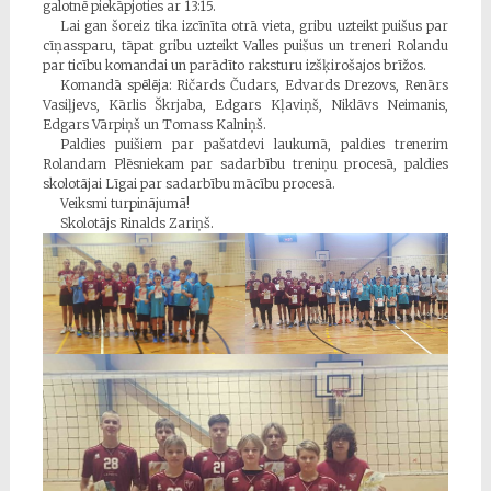
galotnē piekāpjoties ar 13:15.
Lai gan šoreiz tika izcīnīta otrā vieta, gribu uzteikt puišus par
cīņassparu, tāpat gribu uzteikt Valles puišus un treneri Rolandu
par ticību komandai un parādīto raksturu izšķirošajos brīžos.
Komandā spēlēja: Ričards Čudars, Edvards Drezovs, Renārs
Vasiļjevs, Kārlis Škrjaba, Edgars Kļaviņš, Niklāvs Neimanis,
Edgars Vārpiņš un Tomass Kalniņš.
Paldies puišiem par pašatdevi laukumā, paldies trenerim
Rolandam Plēsniekam par sadarbību treniņu procesā, paldies
skolotājai Līgai par sadarbību mācību procesā.
Veiksmi turpinājumā!
Skolotājs Rinalds Zariņš.