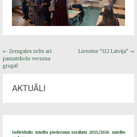
Post
←
Zemgales zelts arī
Lietotne “112 Latvija”
→
pamatskolu vecuma
navigation
grupā!
AKTUĀLI
Individuālo mācību piederumu saraksts 2025./2026. mācību