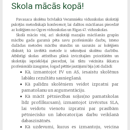
Skola mācās kopā!
Pavasara skolēnu brīvlaikā Vecumnieku vidusskolas skolotāji
pulcējās metodiskajā konferencē, lai dalītos mācīšanas pieredzē
ar kolēģiem no Ogres vidusskolas un Rīgas 47. vidusskolas.
Skolā mācās visi, arī skolotāji mazajās mācīšanās grupās
mācību gada garumā pēta savu profesionālo darbu, īsteno
dažādas metodes mācību stundās un sarunās ar kolēģiem
diskutē, kā izvēlētā metode ir sekmējusi skolēnu darbību.
Atbilstīgi skolas attīstības plānā izvirzītajām prioritātēm un
skolotāju iepriekšējai pieredzei, lai tiktu veicināta ikkatra
profesionālā izaugsme, šogad pētītie jautājumi bija ļoti dažādi:
Kā, izmantojot FV un AS, iesaistu skolēnus
labāku rezultātu sasniegšanā.
Kā palīdzu skolēniem veidot izpratni par
pamatošanu un argumentāciju.
Kā mācīt pētniecības soļus(no pamatskolas
līdz profilkursam), izmantojot izvērstus SLA,
lai veidotu vienotu izpratni par prasībām
pētniecisko un laboratorijas darbu veikšanā
dabaszinātnēs.
Kā uzdevumi, kurus es izmantoju, veicina