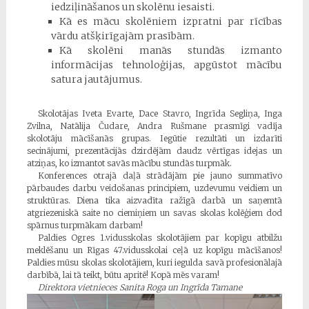
iedziļināšanos un skolēnu iesaisti.
Kā es mācu skolēniem izpratni par rīcības
vārdu atšķirīgajām prasībām.
Kā skolēni manās stundās izmanto
informācijas tehnoloģijas, apgūstot mācību
satura jautājumus.
Skolotājas Iveta Evarte, Dace Stavro, Ingrīda Segliņa, Inga
Zvilna, Natālija Čudare, Andra Rušmane prasmīgi vadīja
skolotāju mācīšanās grupas. Iegūtie rezultāti un izdarīti
secinājumi, prezentācijās dzirdējām daudz vērtīgas idejas un
atziņas, ko izmantot savās mācību stundās turpmāk.
Konferences otrajā daļā strādājām pie jauno summatīvo
pārbaudes darbu veidošanas principiem, uzdevumu veidiem un
struktūras. Diena tika aizvadīta ražīgā darbā un saņemtā
atgriezeniskā saite no ciemiņiem un savas skolas kolēģiem dod
spārnus turpmākam darbam!
Paldies Ogres 1.vidusskolas skolotājiem par kopīgu atbilžu
meklēšanu un Rīgas 47.vidusskolai ceļā uz kopīgu mācīšanos!
Paldies mūsu skolas skolotājiem, kuri iegulda savā profesionālajā
darbībā, lai tā teikt, būtu apritē! Kopā mēs varam!
Direktora vietnieces Sanita Roga un Ingrīda Tamane