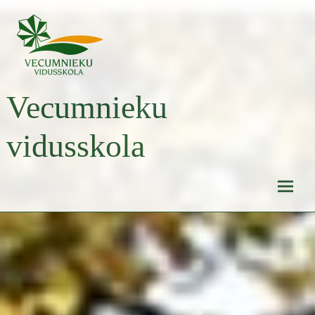
Skip
to
content
Vecumnieku
vidusskola